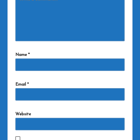
Name
*
Email
*
Website