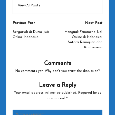
View All Posts
Post
Previous Post
Next Post
navigation
Bergairah di Dunia Judi
Menguak Fenomena Judi
Online Indonesia
Online di Indonesia:
Antara Kemajuan dan
Kontroversi
Comments
No comments yet. Why don’t you start the discussion?
Leave a Reply
Your email address will not be published.
Required fields
are marked
*